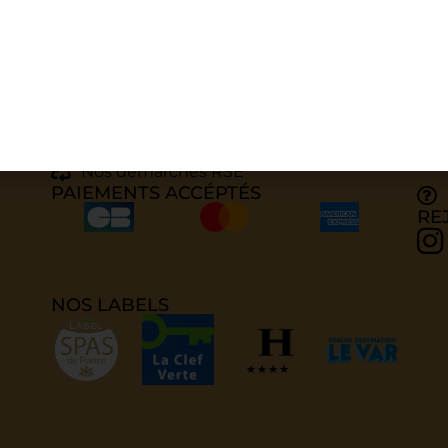
SPA
LIENS UTILES
IN
Réserver un soin
Carte des soins
Offrir un bon cadeau
Nos démarches RSE
PAIEMENTS ACCÉPTÉS
RE
NOS LABELS