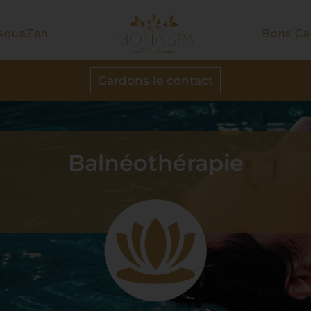
’AquaZen
Bons C
Gardons le contact
Balnéothérapie