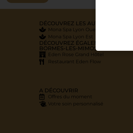
DÉCOUVREZ LES AUTRES MONA 
Mona Spa Lyon Ouest
Mona Spa Lyon Est
DÉCOUVREZ ÉGALEMENT À
BORMES-LES-MIMOSAS
Eden Rose Grand Hôtel
Restaurant Eden Flow
A DÉCOUVRIR
Offres du moment
Votre soin personnalisé