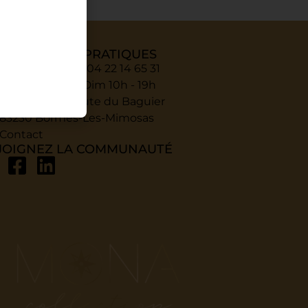
FORMATIONS PRATIQUES
Réception spa : 04 22 14 65 31
Horaires : Lun - Dim 10h - 19h
Adresse : 167 route du Baguier
83230 Bormes-Les-Mimosas
Contact
JOIGNEZ LA COMMUNAUTÉ