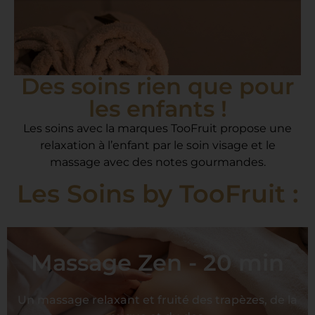
Des soins rien que pour
les enfants !
Nos Soins enfants
Les soins avec la marques TooFruit propose une
relaxation à l’enfant par le soin visage et le
Avec plus de 99% d’ingrédients
d’origine naturelle, TOOFRUIT est
massage avec des notes gourmandes.
la 1ère marque dermatologique
certifiée bio d’hygiène et de soin
Les Soins by TooFruit :
pour les enfants de 5 à 16 ans. Alors,
pourquoi ne pas se laisser tenter et
offrir à votre enfant une petite
session de soin visage, corps ou les
deux combinés ?
Massage Zen - 20 min
Un souvenir inoubliable à lui offrir !
Un massage relaxant et fruité des trapèzes, de la