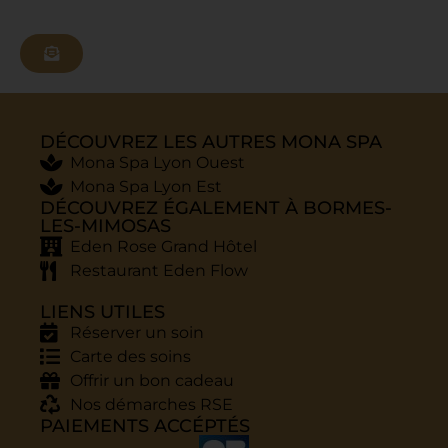
N'attendez plus,
et offrez-leur un
moment
magique
DÉCOUVREZ LES AUTRES MONA SPA
Mona Spa Lyon Ouest
complètement
Mona Spa Lyon Est
DÉCOUVREZ ÉGALEMENT À BORMES-
fruité !
LES-MIMOSAS
Eden Rose Grand Hôtel
Restaurant Eden Flow
LIENS UTILES
Réserver un soin
Carte des soins
Offrir un bon cadeau
Nos démarches RSE
PAIEMENTS ACCÉPTÉS