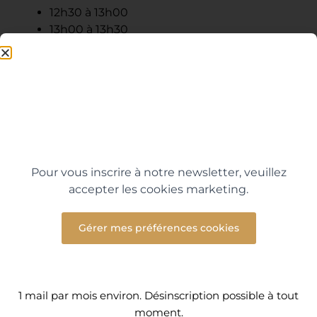
12h30 à 13h00
13h00 à 13h30
13h30 à 14h00
Accès possible uniquement aux enfants de 8
ans et plus,
Obligatoirement accompagné d’un adulte,
Session de 30 minutes maximum avec accès au
bain hydrojets,
Sur réservation minimum la veille de la date
souhaitée,
Pour vous inscrire à notre newsletter, veuillez
Les enfants n’ont pas accès au hammam et au
accepter les cookies marketing.
sauna.
Gérer mes préférences cookies
1 mail par mois environ. Désinscription possible à tout
moment.