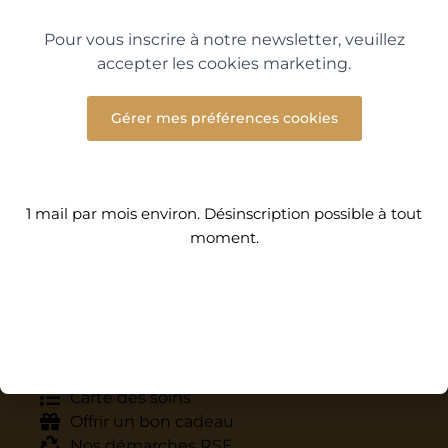
Pour vous inscrire à notre newsletter, veuillez
accepter les cookies marketing.
Gérer mes préférences cookies
DÉCOUVREZ LES AUTRES MONA SPA
Mona Spa Lyon Ouest
1 mail par mois environ. Désinscription possible à tout
Mona Spa Lyon Est
moment.
DÉCOUVREZ ÉGALEMENT À BORMES-
LES-MIMOSAS
Eden Rose Grand Hôtel
Restaurant Eden Flow
LIENS UTILES
Réserver un soin
Carte des soins
Offrir un bon cadeau
Nos démarches RSE