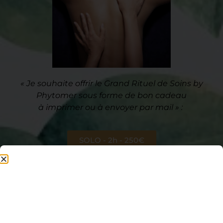
« Je souhaite offrir le Grand Rituel de Soins by
Phytomer sous forme de bon cadeau
à
imprimer ou à envoyer par mail » :
SOLO - 2h - 250€
DUO - 2h - 500€
Je crée mon Bon Cadeau
Personnalisé