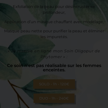
Exfoliation de la peau pour désincruster en
profondeur,
Application d’un masque chauffant avec modelage,
Masque peau nette pour purifier la peau et éliminer
les impuretés.
« Je réserve en ligne mon Soin Oligopur de
Phytomer » :
Ce soin n’est pas réalisable sur les femmes
enceintes.
SOLO - 1h - 120€
DUO - 1h - 240€