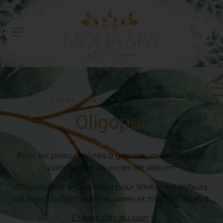
Soins Phytomer - Visage
Oligopur
Pour les peaux mixtes à grasses, avec boutons,
points noirs ou excès de sébum.
Oligopur est le soin idéal pour limiter les défauts
cutanés, désincruster les pores et matifier le teint.
Étapes clés du soin
: