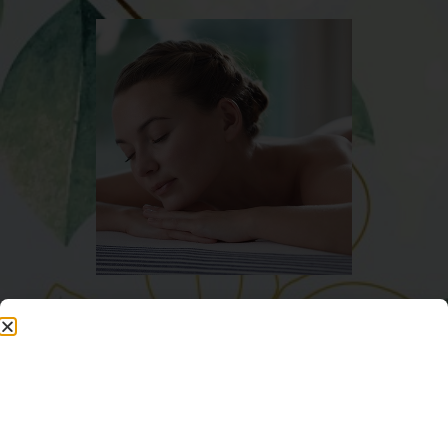
« Je souhaite offrir le soin du visage Oligopur
de Phytomer sous forme de bon cadeau
à
imprimer ou à envoyer par mail » :
Je crée mon Bon Cadeau
Personnalisé