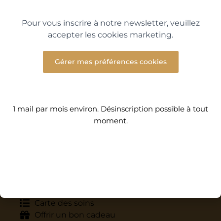
Pour vous inscrire à notre newsletter, veuillez
accepter les cookies marketing.
Gérer mes préférences cookies
DÉCOUVREZ LES AUTRES MONA SPA
Mona Spa Lyon Ouest
1 mail par mois environ. Désinscription possible à tout
Mona Spa Lyon Est
moment.
DÉCOUVREZ ÉGALEMENT À BORMES-
LES-MIMOSAS
Eden Rose Grand Hôtel
Restaurant Eden Flow
LIENS UTILES
Réserver un soin
Carte des soins
Offrir un bon cadeau